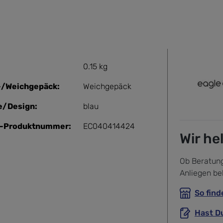
0.15 kg
-/Weichgepäck:
Weichgepäck
e/Design:
blau
r-Produktnummer:
EC040414424
Wir he
Ob Beratung
Anliegen be
So find
Hast D