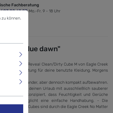
nische Fachberatung
 / 83 00 69 07.
Mo.-Fr. 9 - 18 Uhr
u können.
Mehr Informationen ...
 zu können.
Cube M, blue dawn"
he. Der Pack-It Reveal Clean/Dirty Cube M von Eagle Creek
mit PU-Beschichtung für deine benutzte Kleidung. Morgens
stauen.
g separat voneinander, aber dennoch kompakt aufbewahren.
 So kannst du deinen Urlaub mit ausschließlich sauberer
Fach ist so konzipiert, dass Feuchtigkeit und Gerüche
Oberseite ermöglicht eine einfache Handhabung. - Die
ern. - Diese PackCubes sind durch die Eagle Creek No Matter