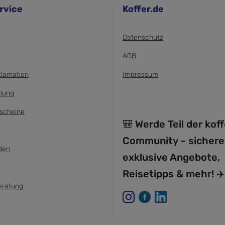
rvice
Koffer.de
Datenschutz
AGB
klamation
Impressum
lung
scheine
🎒 Werde Teil der kof
Community – sichere
den
exklusive Angebote,
Reisetipps & mehr! ✈️
eratung