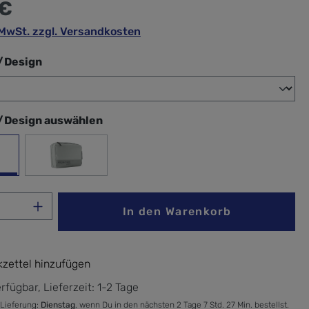
 €
. MwSt. zzgl. Versandkosten
auswählen
/Design
/Design auswählen
grau
Anzahl: Gib den gewünschten Wert ein ode
In den Warenkorb
zettel hinzufügen
rfügbar, Lieferzeit: 1-2 Tage
 Lieferung:
Dienstag
, wenn Du in den nächsten 2 Tage 7 Std. 27 Min. bestellst.