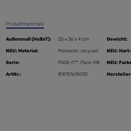
Produktmerkmale
Außenmaß (HxBxT):
25 x 36 x 4 cm
Gewicht:
NEU: Material:
Polyester
, recycelt
NEU: Hart
Serie:
PACK-IT™
, Pack-It®
NEU: Farb
ArtNr.:
810101615030
Herstelle