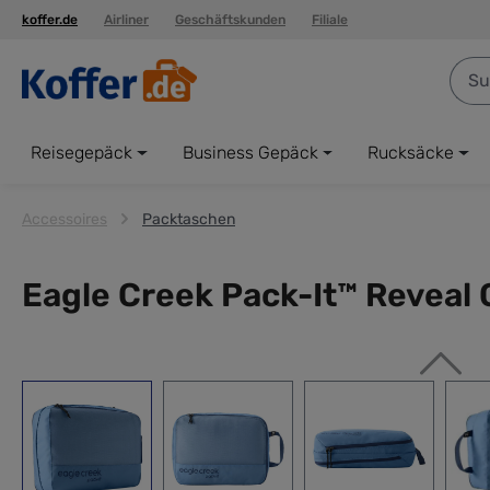
koffer.de
Airliner
Geschäftskunden
Filiale
springen
Zur Hauptnavigation springen
Reisegepäck
Business Gepäck
Rucksäcke
Accessoires
Packtaschen
Eagle Creek Pack-It™ Reveal