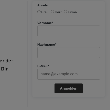
Anrede
Frau
Herr
Firma
Vorname*
Nachname*
fer.de-
E-Mail*
 Dir
Anmelden