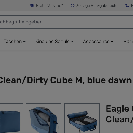
Gratis Versand*
30 Tage Rückgaberecht
B
Taschen
Kind und Schule
Accessoires
Mar
 Clean/Dirty Cube M, blue dawn
Eagle 
Clean