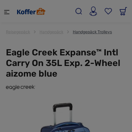
alt springen
Reisegepäck
Handgepäck
Handgepäck Trolleys
Eagle Creek Expanse™ Intl
Carry On 35L Exp. 2-Wheel
aizome blue