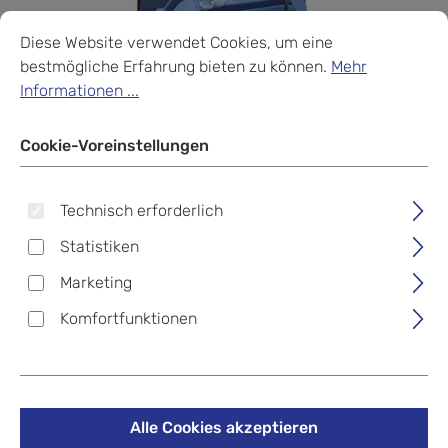
Cookie-Voreinstellungen
Diese Website verwendet Cookies, um eine bestmögliche Erf
Diese Website verwendet Cookies, um eine
bestmögliche Erfahrung bieten zu können.
Mehr
Informationen ...
Cookie-Voreinstellungen
Technisch erforderlich
Statistiken
Marketing
Komfortfunktionen
Eagle Creek Expanse™ Intl
Carry On 35L Exp. 2-Wheel
Alle Cookies akzeptieren