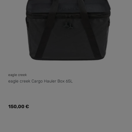
eagle creek
eagle creek Cargo Hauler Box 65L
Regulärer Preis:
150,00 €