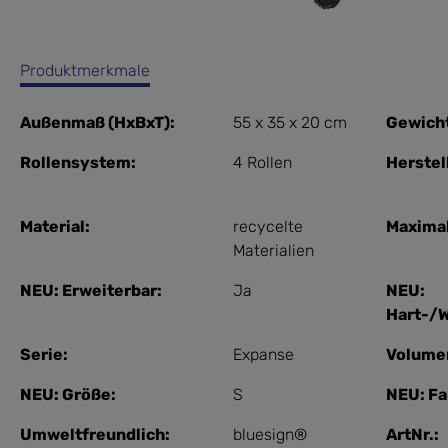
Produktmerkmale
Außenmaß (HxBxT):
55 x 35 x 20 cm
Gewich
Rollensystem:
4 Rollen
Herstel
Material:
recycelte
Maxima
Materialien
NEU: Erweiterbar:
Ja
NEU:
Hart-/
Serie:
Expanse
Volume
NEU: Größe:
S
NEU: Fa
Umweltfreundlich:
bluesign®
ArtNr.: