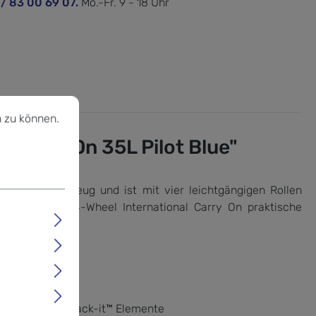
 / 83 00 69 07.
Mo.-Fr. 9 - 18 Uhr
u können.
Mehr Informationen ...
 zu können.
 Carry On 35L Pilot Blue"
her im Flugzeug und ist mit vier leichtgängigen Rollen
der Expanse™ 4-Wheel International Carry On praktische
schlaufen für Pack-it™ Elemente