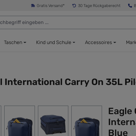
Gratis Versand*
30 Tage Rückgaberecht
B
Taschen
Kind und Schule
Accessoires
Mar
International Carry On 35L Pil
Eagle
Intern
Blue