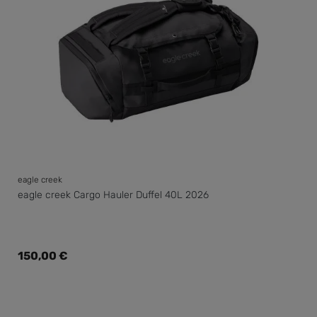
eagle creek
eagle creek Cargo Hauler Duffel 40L 2026
Regulärer Preis:
150,00 €