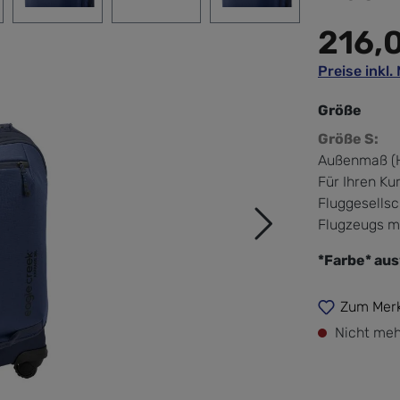
216,
Preise inkl
Größe
Größe S:
Außenmaß (H
Für Ihren Kur
Fluggesells
Flugzeugs m
*Farbe* au
Zum Merk
Nicht meh