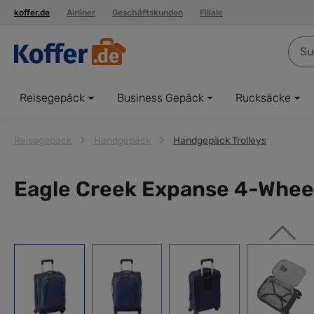
koffer.de
Airliner
Geschäftskunden
Filiale
springen
Zur Hauptnavigation springen
Reisegepäck
Business Gepäck
Rucksäcke
Reisegepäck
Handgepäck
Handgepäck Trolleys
Eagle Creek Expanse 4-Wheel 