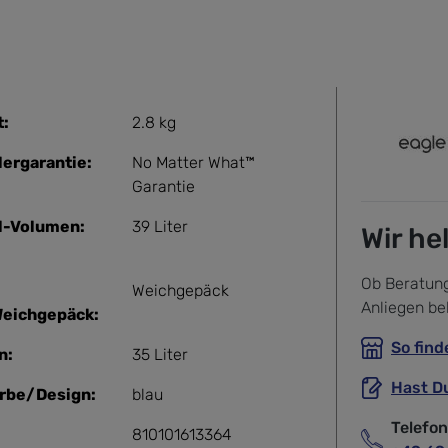
t:
2.8 kg
lergarantie:
No Matter What™
Garantie
l-Volumen:
39 Liter
Wir he
Ob Beratung
Weichgepäck
Anliegen be
Weichgepäck:
So find
n:
35 Liter
Hast D
rbe/Design:
blau
Telefo
810101613364