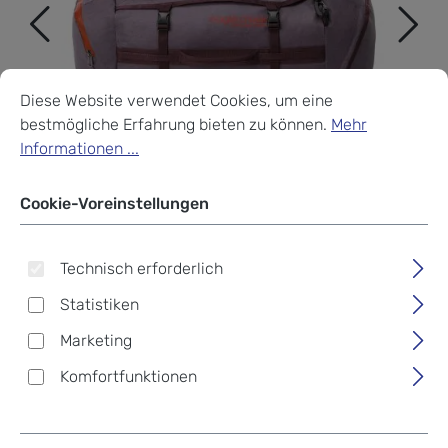
Cookie-Voreinstellungen
Diese Website verwendet Cookies, um eine bestmögliche Erf
Diese Website verwendet Cookies, um eine
bestmögliche Erfahrung bieten zu können.
Mehr
Informationen ...
Cookie-Voreinstellungen
Technisch erforderlich
Statistiken
Marketing
Eagle Creek Cargo Hauler
Komfortfunktionen
Duffel Bag 60L Currant
125,00 €