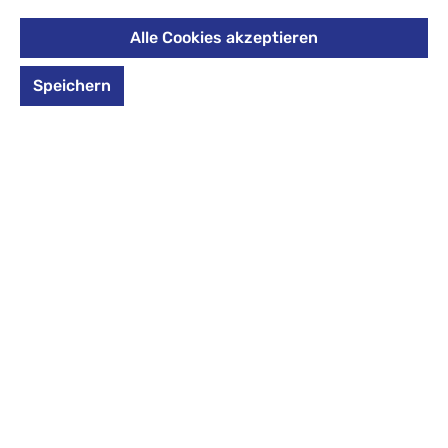
Preise inkl. MwSt. zzgl. Versandkosten
Alle Cookies akzeptieren
*Farbe* auswählen
Speichern
Zum Merkzettel hinzufügen
Nicht mehr verfügbar
Produktmerkmale
Mehr von
eagle creek
Mehr aus der Serie
Cargo Hauler
Wir helfen gerne!