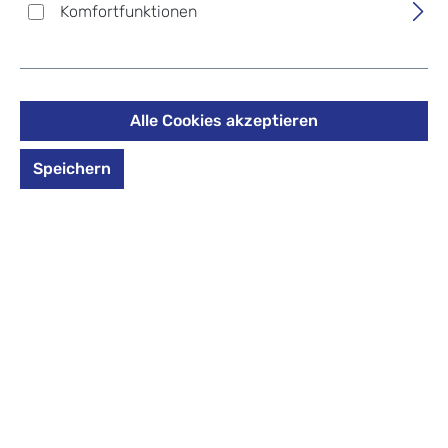
Komfortfunktionen
40,00 €
%
50,00 €
(20% gespart)
Preise inkl. MwSt. zzgl. Versandkosten
auswählen
*Farbe*
Alle Cookies akzeptieren
Speichern
*Farbe* auswählen
amber-maple
dahlia-raspberry
linden-cactus
spearmint-seagreen
wave-nightblue
Produkt Anzahl: Gib den gewünschten Wert 
In den Warenkorb