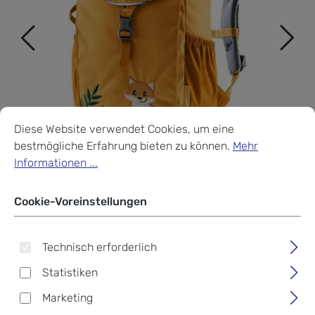
Cookie-Voreinstellungen
Diese Website verwendet Cookies, um eine bestmögliche Erf
Diese Website verwendet Cookies, um eine
bestmögliche Erfahrung bieten zu können.
Mehr
Informationen ...
Cookie-Voreinstellungen
Technisch erforderlich
Deuter Kinderrucksack
Statistiken
Waldfuchs 10 amber-maple
Marketing