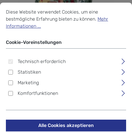
Cookie-Voreinstellungen
Diese Website verwendet Cookies, um eine bestmögliche Erf
Diese Website verwendet Cookies, um eine
bestmögliche Erfahrung bieten zu können.
Mehr
Informationen ...
Cookie-Voreinstellungen
Technisch erforderlich
Statistiken
Marketing
Komfortfunktionen
Dakine Kids Grom 13L Island
Spring
Alle Cookies akzeptieren