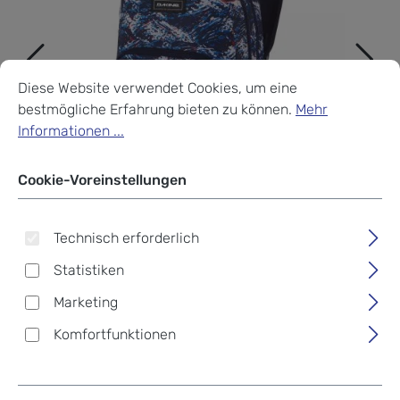
Cookie-Voreinstellungen
Diese Website verwendet Cookies, um eine bestmögliche Erf
Diese Website verwendet Cookies, um eine
bestmögliche Erfahrung bieten zu können.
Mehr
Informationen ...
Cookie-Voreinstellungen
Technisch erforderlich
Statistiken
Marketing
Komfortfunktionen
Dakine Campus L 33L
Rucksack mit Laptopfach