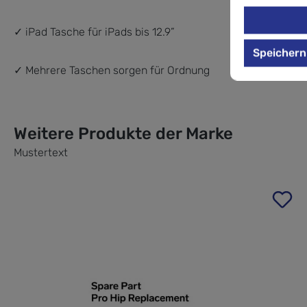
✓ iPad Tasche für iPads bis 12.9”
Speichern
✓ Mehrere Taschen sorgen für Ordnung
Weitere Produkte der Marke
Mustertext
Produktgalerie überspringen