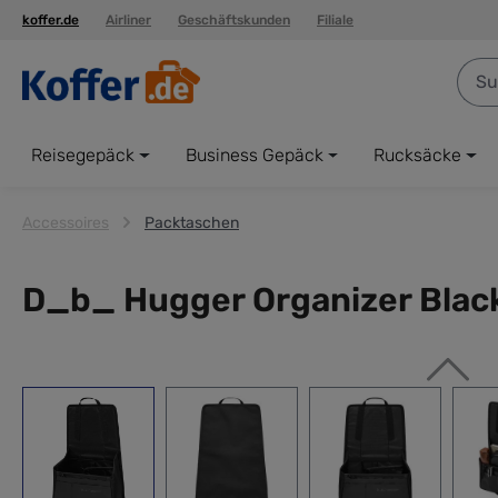
koffer.de
Airliner
Geschäftskunden
Filiale
springen
Zur Hauptnavigation springen
Reisegepäck
Business Gepäck
Rucksäcke
Accessoires
Packtaschen
D_b_ Hugger Organizer Blac