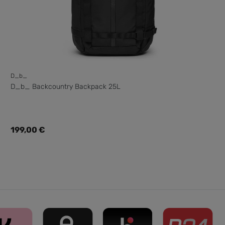
D_b_
D_b_ Backcountry Backpack 25L
Regulärer Preis:
199,00 €