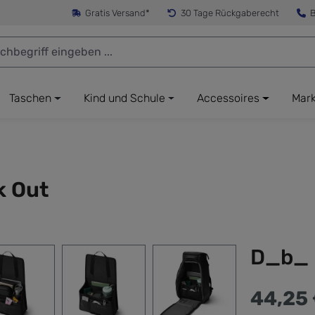
Gratis Versand*
30 Tage Rückgaberecht
B
Taschen
Kind und Schule
Accessoires
Mar
k Out
D_b_ 
44,25