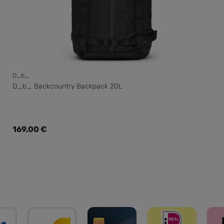
D_b_
D_b_ Backcountry Backpack 20L
Regulärer Preis:
169,00 €