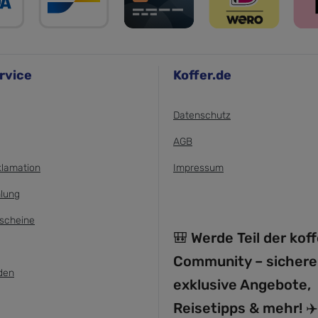
rvice
Koffer.de
Datenschutz
AGB
klamation
Impressum
lung
scheine
🎒 Werde Teil der kof
Community – sichere
den
exklusive Angebote,
Reisetipps & mehr! ✈️