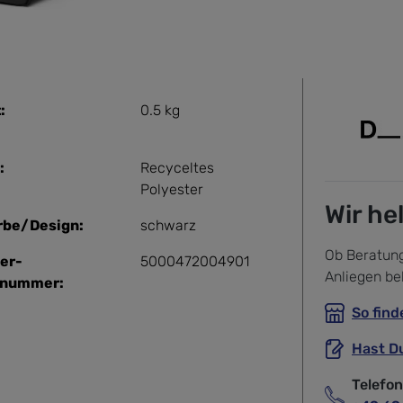
:
0.5 kg
:
Recyceltes
Polyester
Wir he
rbe/Design:
schwarz
Ob Beratung
ler-
5000472004901
Anliegen be
tnummer:
So find
Hast D
Telefo