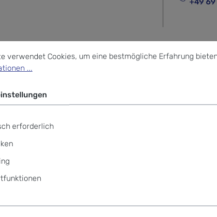
+49 69
stellungen
verwendet Cookies, um eine bestmögliche Erfahrung bieten z
te verwendet Cookies, um eine bestmögliche Erfahrung bieten
tionen ...
gger Organizer Black Out"
instellungen
Büro... und am Wochenende raus damit!
ch erforderlich
iken
ing
tfunktionen