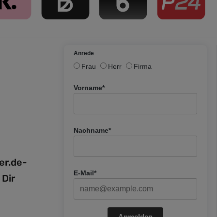
Anrede
Frau
Herr
Firma
Vorname*
Nachname*
fer.de-
E-Mail*
 Dir
Anmelden