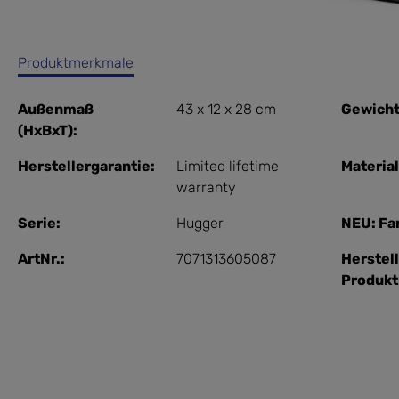
Produktmerkmale
Außenmaß
43 x 12 x 28 cm
Gewicht
(HxBxT):
Herstellergarantie:
Limited lifetime
Material
warranty
Serie:
Hugger
NEU: Fa
ArtNr.:
7071313605087
Herstel
Produk