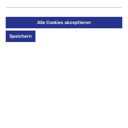
Lava Lines
24,99 €
Alle Cookies akzeptieren
Preise inkl. MwSt. zzgl. Versandkosten
Speichern
auswählen
Design
Design auswählen
All Mint
Blue Motion
Bubble Dream
Cloudy Camou
Cloudy Peach
Dark Mission
Geometric Sky
Grey Rocks
Happy Raindr