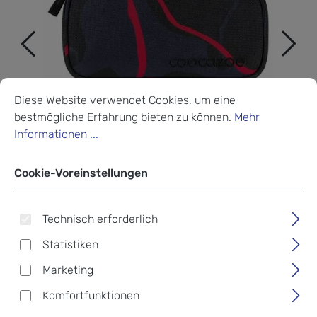
Cookie-Voreinstellungen
Diese Website verwendet Cookies, um eine bestmögliche Erf
Diese Website verwendet Cookies, um eine
bestmögliche Erfahrung bieten zu können.
Mehr
Informationen ...
Cookie-Voreinstellungen
Technisch erforderlich
Statistiken
Marketing
Coocazoo Zubehör
Komfortfunktionen
Schlampermäppchen 2024