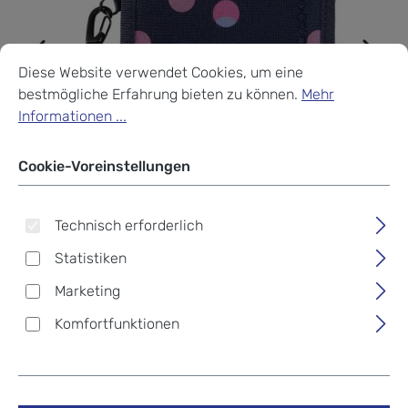
Cookie-Voreinstellungen
Diese Website verwendet Cookies, um eine bestmögliche Erf
Diese Website verwendet Cookies, um eine
bestmögliche Erfahrung bieten zu können.
Mehr
Informationen ...
Cookie-Voreinstellungen
Technisch erforderlich
Statistiken
Marketing
Komfortfunktionen
Coocazoo Zubehör
Geldbörse Reflective Moons