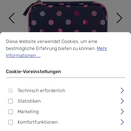
Cookie-Voreinstellungen
Diese Website verwendet Cookies, um eine bestmögliche Erf
Diese Website verwendet Cookies, um eine
bestmögliche Erfahrung bieten zu können.
Mehr
Informationen ...
Cookie-Voreinstellungen
Technisch erforderlich
Statistiken
Marketing
Coocazoo Zubehör
Komfortfunktionen
Schlampermäppchen 2024