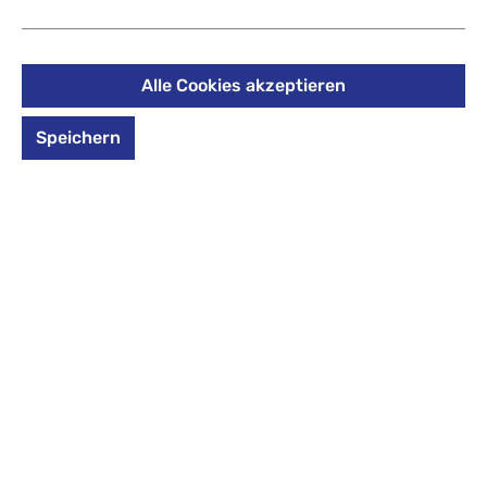
Reflective Moons
27,99 €
Alle Cookies akzeptieren
Preise inkl. MwSt. zzgl. Versandkosten
Speichern
auswählen
Design
Design auswählen
All Mint
Blue Motion
Bubble Dream
Cloudy Camou
Cloudy Peach
Dark Mission
Geometric Sky
Grey Rocks
Happy Raindr