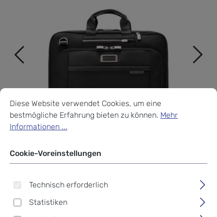
Cookie-Voreinstellungen
Diese Website verwendet Cookies, um eine bestmögliche Erf
Diese Website verwendet Cookies, um eine
bestmögliche Erfahrung bieten zu können.
Mehr
Informationen ...
Cookie-Voreinstellungen
Technisch erforderlich
Statistiken
Briggs & Riley