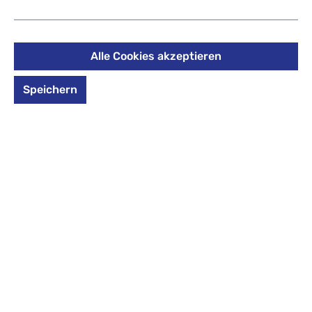
starfish
74,96 €
%
Alle Cookies akzeptieren
99,95 €
(25% gespart)
Preise inkl. MwSt. zzgl. Versandkosten
Speichern
auswählen
*Farbe*
*Farbe* auswählen
cloud nine
cosmetic pink
pumice stone
quarry
starfish
tranquil blue
Produkt Anzahl: Gib den gewünschten Wert 
In den Warenkorb