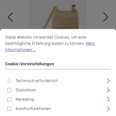
Cookie-Voreinstellungen
Diese Website verwendet Cookies, um eine bestmögliche Erf
Diese Website verwendet Cookies, um eine
bestmögliche Erfahrung bieten zu können.
Mehr
Informationen ...
Cookie-Voreinstellungen
Technisch erforderlich
Statistiken
Marketing
aunts & uncles Jamie´s
Komfortfunktionen
Orchard TULIP Phone bag