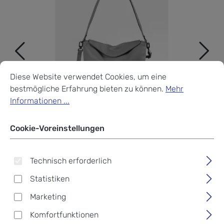
Cookie-Voreinstellungen
Diese Website verwendet Cookies, um eine bestmögliche Erf
Diese Website verwendet Cookies, um eine
bestmögliche Erfahrung bieten zu können.
Mehr
Informationen ...
Cookie-Voreinstellungen
Technisch erforderlich
Statistiken
Marketing
aunts & uncles Jamie´s
Komfortfunktionen