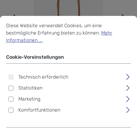
Cookie-Voreinstellungen
Diese Website verwendet Cookies, um eine bestmögliche Erf
Diese Website verwendet Cookies, um eine
bestmögliche Erfahrung bieten zu können.
Mehr
Informationen ...
Cookie-Voreinstellungen
Technisch erforderlich
Statistiken
Marketing
Komfortfunktionen
aunts & uncles Jamie's
Orchard Olive