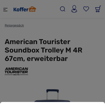
alt springen
Reisegepäck
American Tourister
Soundbox Trolley M 4R
67cm, erweiterbar
Cookie-Voreinstellungen
Diese Website verwendet Cookies, um eine bestmögliche Erf