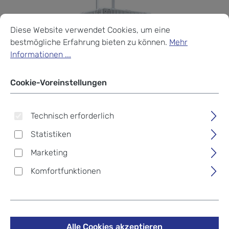
Cookie-Voreinstellungen
Diese Website verwendet Cookies, um eine bestmögliche Erf
Diese Website verwendet Cookies, um eine
bestmögliche Erfahrung bieten zu können.
Mehr
Informationen ...
Cookie-Voreinstellungen
Technisch erforderlich
Statistiken
Marketing
Komfortfunktionen
Aleon Traveler Suiter Koffer
26", mit Kleidersack Platin -
Alle Cookies akzeptieren