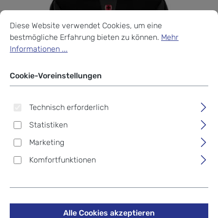
Cookie-Voreinstellungen
Diese Website verwendet Cookies, um eine bestmögliche Erf
Diese Website verwendet Cookies, um eine
bestmögliche Erfahrung bieten zu können.
Mehr
Informationen ...
Cookie-Voreinstellungen
Technisch erforderlich
Statistiken
Marketing
Komfortfunktionen
Wenger Laptop-Tasche
Sherpa Double Slimcase 16"
Alle Cookies akzeptieren