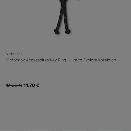
Victorinox
Victorinox Accessoires Key Ring -Live to Explore Kollektion
Verkaufspreis:
13,00 €
11,70 €
Regulärer Preis: