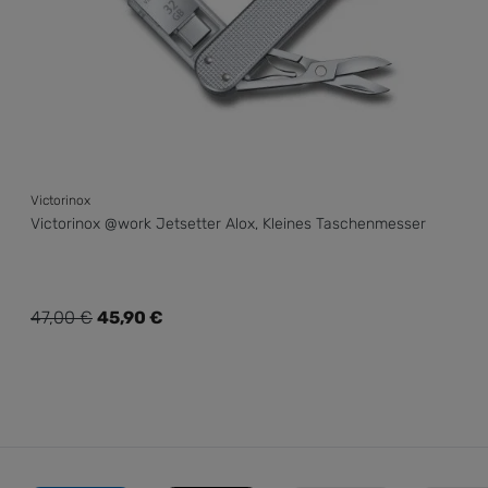
Victorinox
Victorinox @work Jetsetter Alox, Kleines Taschenmesser
Verkaufspreis:
47,00 €
45,90 €
Regulärer Preis: