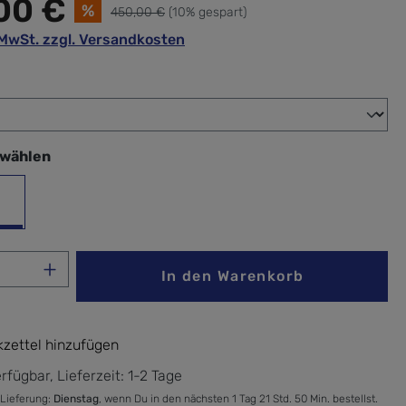
00 €
%
450,00 €
(10% gespart)
. MwSt. zzgl. Versandkosten
wählen
swählen
warz
Anzahl: Gib den gewünschten Wert ein ode
In den Warenkorb
zettel hinzufügen
rfügbar, Lieferzeit: 1-2 Tage
 Lieferung:
Dienstag
, wenn Du in den nächsten 1 Tag 21 Std. 50 Min. bestellst.