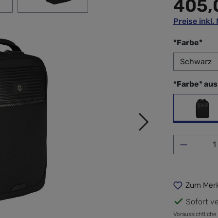
405,
Preise inkl
aus
*Farbe*
*Farbe* au
sch
Produkt 
Zum Merk
Sofort ve
Voraussichtliche