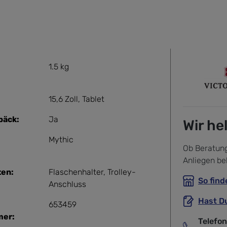
1.5 kg
15,6 Zoll
, Tablet
päck:
Ja
Wir he
Mythic
Ob Beratung
Anliegen be
ten:
Flaschenhalter
, Trolley-
So find
Anschluss
Hast D
653459
er:
Telefo