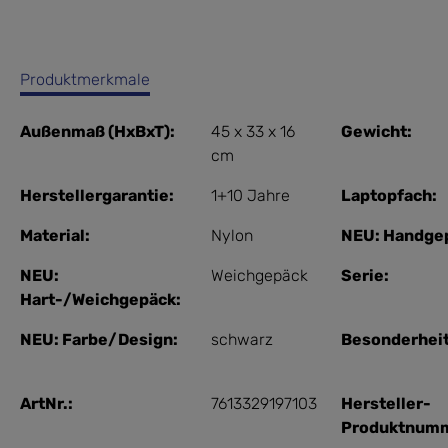
Produktmerkmale
Außenmaß (HxBxT):
45 x 33 x 16
Gewicht:
cm
Herstellergarantie:
1+10 Jahre
Laptopfach:
Material:
Nylon
NEU: Handge
NEU:
Weichgepäck
Serie:
Hart-/Weichgepäck:
NEU: Farbe/Design:
schwarz
Besonderhei
ArtNr.:
7613329197103
Hersteller-
Produktnumm