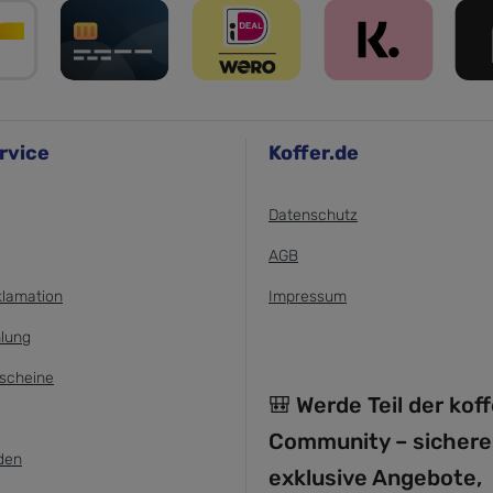
rvice
Koffer.de
Datenschutz
AGB
klamation
Impressum
lung
scheine
🎒 Werde Teil der kof
Community – sichere
den
exklusive Angebote,