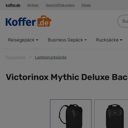
koffer.de
Airliner
Geschäftskunden
Filiale
springen
Zur Hauptnavigation springen
Reisegepäck
Business Gepäck
Rucksäcke
Rucksäcke
Laptoprucksäcke
Victorinox Mythic Deluxe Ba