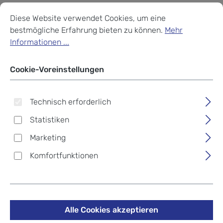
Cookie-Voreinstellungen
Diese Website verwendet Cookies, um eine bestmögliche Erf
Diese Website verwendet Cookies, um eine
bestmögliche Erfahrung bieten zu können.
Mehr
Informationen ...
Cookie-Voreinstellungen
Technisch erforderlich
Statistiken
Marketing
Komfortfunktionen
Victorinox Maniküre und
Pediküre Nagelhautschere
gebogen, rostfrei 9cm
Silber
Alle Cookies akzeptieren