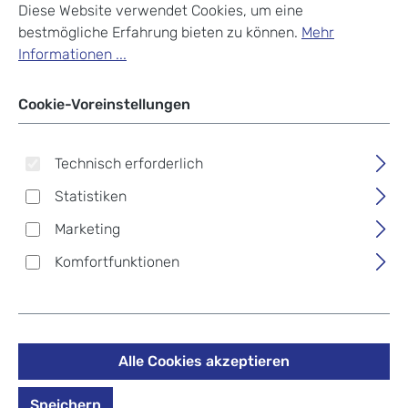
Diese Website verwendet Cookies, um eine
bestmögliche Erfahrung bieten zu können.
Mehr
Informationen ...
Cookie-Voreinstellungen
Technisch erforderlich
Statistiken
Marketing
Victorinox Accessoires
Komfortfunktionen
Nylon-Gürteletui mit
Klettverschluss schwarz
Alle Cookies akzeptieren
17,10 €
%
19,00 €
(10% gespart)
Speichern
Preise inkl. MwSt. zzgl. Versandkosten