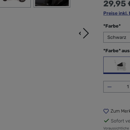
29,95 
Preise inkl
aus
*Farbe*
*Farbe* au
sch
Produkt 
Zum Merk
Sofort ve
Voraussichtliche