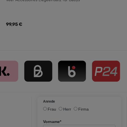
Regulärer Preis:
99,95 €
Anrede
Frau
Herr
Firma
Vorname*