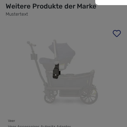
Weitere Produkte der Marke
Mustertext
Produktgalerie überspringen
Veer
Veer Accessoires Autositz Adapter