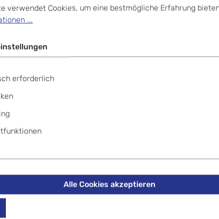
+49 69
te verwendet Cookies, um eine bestmögliche Erfahrung bieten
tionen ...
instellungen
cessoires Insektenschutz schwar
ch erforderlich
iken
ing
tfunktionen
ch) befestigt werden und erstreckt sich über den Cruiser, u
Alle Cookies akzeptieren
onnendach genutzt werden.