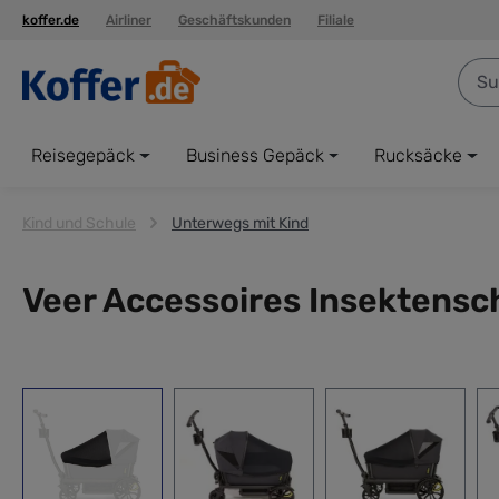
koffer.de
Airliner
Geschäftskunden
Filiale
springen
Zur Hauptnavigation springen
Reisegepäck
Business Gepäck
Rucksäcke
Kind und Schule
Unterwegs mit Kind
Veer Accessoires Insektensc