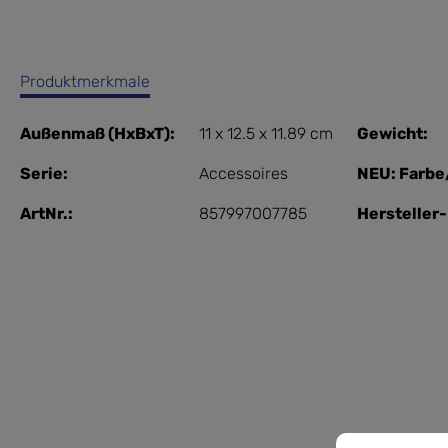
Produktmerkmale
Außenmaß (HxBxT):
11 x 12.5 x 11.89 cm
Gewicht:
Serie:
Accessoires
NEU: Farbe
ArtNr.:
857997007785
Hersteller
Cookie-Vorein
Diese Website 