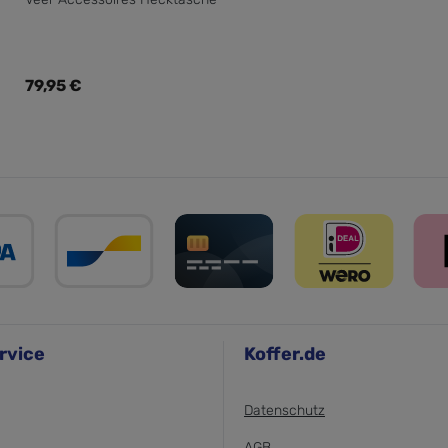
Regulärer Preis:
79,95 €
rvice
Koffer.de
Datenschutz
AGB