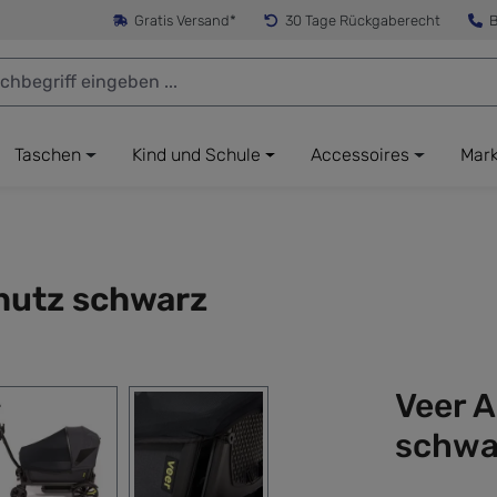
Gratis Versand*
30 Tage Rückgaberecht
B
Taschen
Kind und Schule
Accessoires
Mar
hutz schwarz
Veer 
schwa