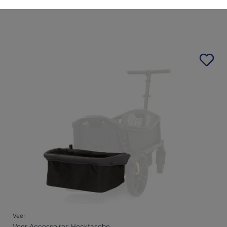
Veer
Veer Accessoires Hecktasche