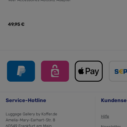
Regulärer Preis:
49,95 €
Service-Hotline
Kundense
Luggage Gallery by Koffer.de
Hilfe
Amelia-Mary-Earhart-Str. 8
60549 Frankfurt am Main
Newsletter