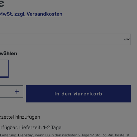
€
. MwSt. zzgl. Versandkosten
wählen
swählen
warz
Anzahl: Gib den gewünschten Wert ein ode
In den Warenkorb
zettel hinzufügen
rfügbar, Lieferzeit: 1-2 Tage
 Lieferung:
Dienstag
, wenn Du in den nächsten 2 Tage 19 Std. 36 Min. bestellst.