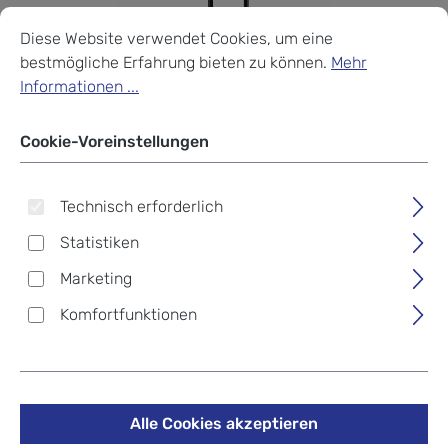
Cookie-Voreinstellungen
Diese Website verwendet Cookies, um eine bestmögliche Erf
Diese Website verwendet Cookies, um eine
bestmögliche Erfahrung bieten zu können.
Mehr
Informationen ...
Cookie-Voreinstellungen
Technisch erforderlich
Statistiken
Marketing
Komfortfunktionen
Travelite BALI Trolley S 4-
Rollen Anthrazit
Alle Cookies akzeptieren