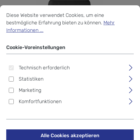
Cookie-Voreinstellungen
Diese Website verwendet Cookies, um eine bestmögliche Erf
Diese Website verwendet Cookies, um eine
bestmögliche Erfahrung bieten zu können.
Mehr
Informationen ...
Cookie-Voreinstellungen
Technisch erforderlich
Statistiken
Marketing
Komfortfunktionen
Travelite BALI Trolley L 4-
Rollen Anthrazit
Alle Cookies akzeptieren