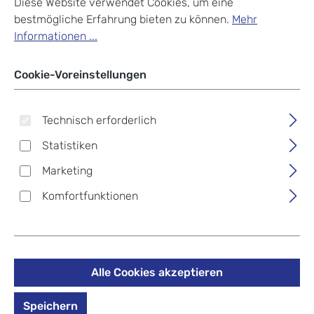
Diese Website verwendet Cookies, um eine
bestmögliche Erfahrung bieten zu können.
Mehr
Informationen ...
Cookie-Voreinstellungen
Technisch erforderlich
Statistiken
Marketing
Komfortfunktionen
Tamaris by travelite
Alle Cookies akzeptieren
VOYAAGE Weekender
Speichern