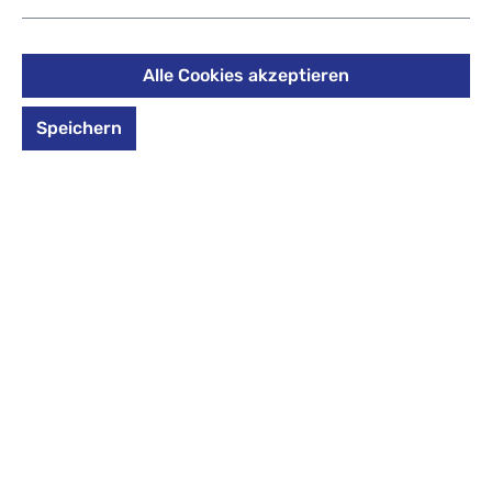
129,95 €
Preise inkl. MwSt. zzgl. Versandkosten
Alle Cookies akzeptieren
Größe
Speichern
Größe S:
Außenmaß (HxBxT):
55 x 40 x 20 cm
Für Ihren Kurzurlaub (1-2 Tage) : Diese Größe lässt sich
bei vielen Fluggesellschaften auch als Handgepäck im
Kabinenbereich des Flugzeugs mitnehmen.
auswählen
*Farbe*
*Farbe* auswählen
Grün
Rot
marine