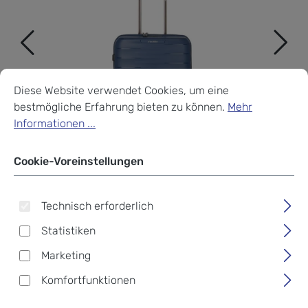
Cookie-Voreinstellungen
Diese Website verwendet Cookies, um eine bestmögliche Erf
Diese Website verwendet Cookies, um eine
bestmögliche Erfahrung bieten zu können.
Mehr
Informationen ...
Cookie-Voreinstellungen
Technisch erforderlich
Statistiken
Marketing
Travelite Mooby Trolley S, 4-
Komfortfunktionen
Rollen Marine