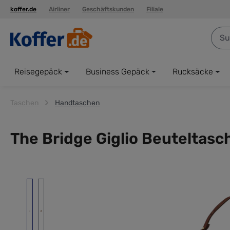
koffer.de
Airliner
Geschäftskunden
Filiale
springen
Zur Hauptnavigation springen
Reisegepäck
Business Gepäck
Rucksäcke
Taschen
Handtaschen
The Bridge Giglio Beuteltas