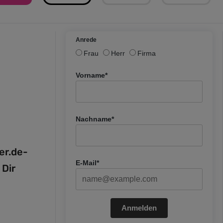
Anrede
Frau
Herr
Firma
Vorname*
Nachname*
fer.de-
E-Mail*
 Dir
Anmelden