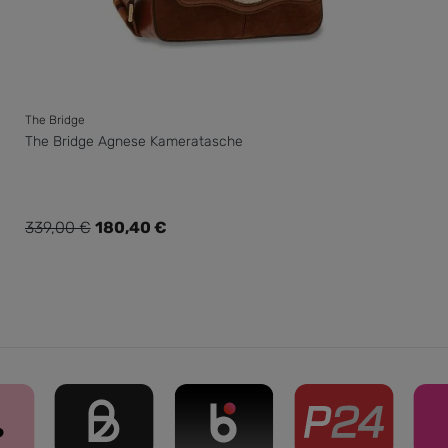
The Bridge
The Bridge Agnese Kameratasche
Verkaufspreis:
339,00 €
180,40 €
Regulärer Preis: