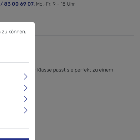
 / 83 00 69 07.
Mo.-Fr. 9 - 18 Uhr
u können.
Mehr Informationen ...
 zu können.
d"
en Stil und ihrer Klasse
passt sie perfekt zu einem