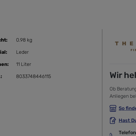
ht:
0.98 kg
ial:
Leder
men:
11 Liter
Wir he
:
8033748446115
Ob Beratung
Anliegen be
So find
Hast D
Telefo