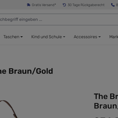
Gratis Versand*
30 Tage Rückgaberecht
B
Taschen
Kind und Schule
Accessoires
Mar
che Braun/Gold
The Br
Braun