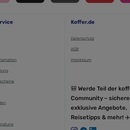
rvice
Koffer.de
Datenschutz
AGB
klamation
Impressum
lung
scheine
🎒 Werde Teil der kof
Community – sichere
den
exklusive Angebote,
Reisetipps & mehr! ✈️
eratung