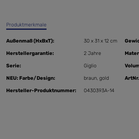
Produktmerkmale
Außenmaß (HxBxT):
30 x 31 x 12 cm
Gewic
Herstellergarantie:
2 Jahre
Mater
Serie:
Giglio
Volu
NEU: Farbe/Design:
braun
, gold
ArtNr.
Hersteller-Produktnummer:
0430393A-14