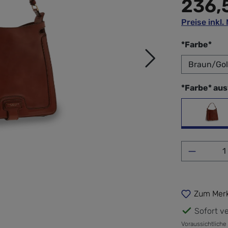
236,
Preise inkl
aus
*Farbe*
*Farbe* au
Bra
Produkt 
Zum Merk
Sofort ve
Voraussichtliche