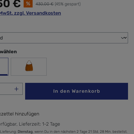
50 €
%
430,00 €
(45% gespart)
. MwSt. zzgl. Versandkosten
wählen
swählen
un/Gold
Gelb/Gold
Anzahl: Gib den gewünschten Wert ein ode
In den Warenkorb
zettel hinzufügen
rfügbar, Lieferzeit: 1-2 Tage
 Lieferung:
Dienstag
, wenn Du in den nächsten 2 Tage 21 Std. 28 Min. bestellst.