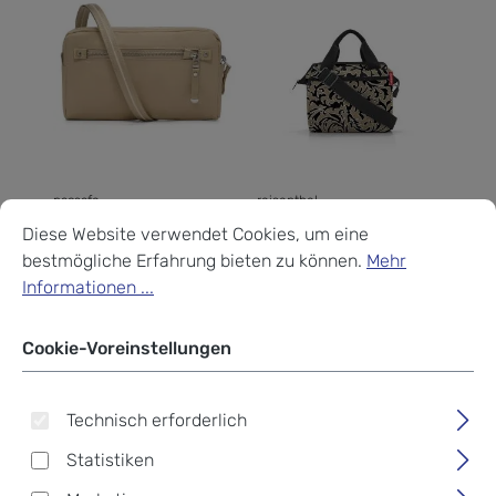
pacsafe
reisenthel
Cookie-Voreinstellungen
Diese Website verwendet Cookies, um eine bestmögliche Erf
pacsafe W Anti-Theft 3-
Reisenthel Travelling
Diese Website verwendet Cookies, um eine
In-1 Sling
allrounder cross
bestmögliche Erfahrung bieten zu können.
Mehr
Informationen ...
Regulärer Preis:
Regulärer Preis:
119,90 €
32,26 €
Cookie-Voreinstellungen
-25%
Technisch erforderlich
Statistiken