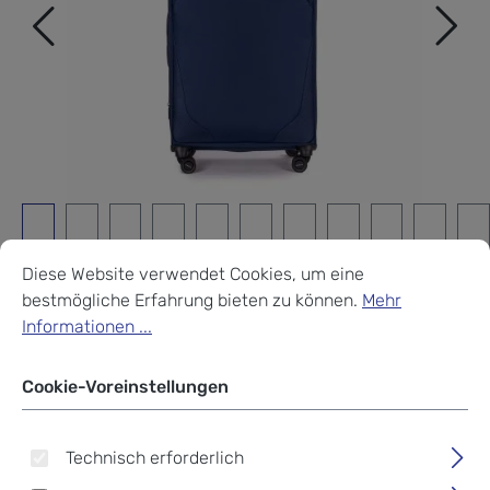
Cookie-Voreinstellungen
Diese Website verwendet Cookies, um eine bestmögliche Erf
Diese Website verwendet Cookies, um eine
bestmögliche Erfahrung bieten zu können.
Mehr
Informationen ...
Stratic MIX Koffer L 4-
Cookie-Voreinstellungen
Rollen, erweiterbar blue
Technisch erforderlich
169,95 €