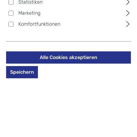
Statistiken
Preise inkl. MwSt. zzgl. Versandkosten
Marketing
Größe
Komfortfunktionen
Größe XL:
Außenmaß (HxBxT):
80 x 47 x 28 cm
Besonders geeignet für mehrwöchige Reisen und
richtig viel Gepäck. Bei vielen Fluggesellschaften gilt
Alle Cookies akzeptieren
diese Größe jedoch als Sperrgepäck und ist ggf. nur
gegen Aufpreis zur Mitnahme erlaubt.
Speichern
*Farbe* auswählen
Zum Merkzettel hinzufügen
Nicht mehr verfügbar
Produktmerkmale