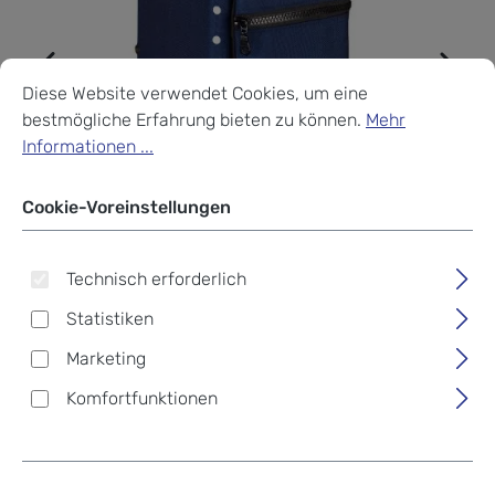
Cookie-Voreinstellungen
Diese Website verwendet Cookies, um eine bestmögliche Erf
Diese Website verwendet Cookies, um eine
bestmögliche Erfahrung bieten zu können.
Mehr
Informationen ...
Cookie-Voreinstellungen
Technisch erforderlich
Statistiken
Marketing
Komfortfunktionen
Sonnenrepublik USB-
Solarladegeräte Wing12