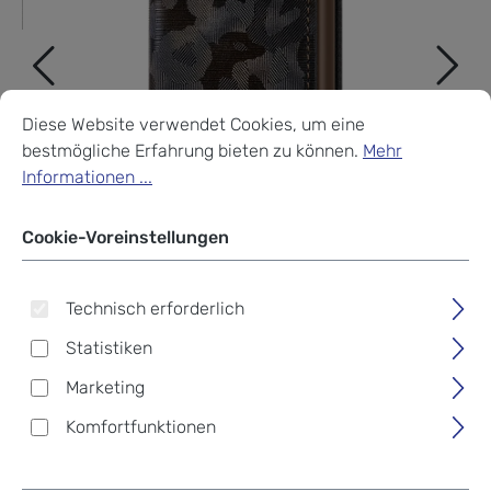
Cookie-Voreinstellungen
Diese Website verwendet Cookies, um eine bestmögliche Erf
Diese Website verwendet Cookies, um eine
bestmögliche Erfahrung bieten zu können.
Mehr
Informationen ...
Cookie-Voreinstellungen
Technisch erforderlich
Statistiken
Marketing
Secrid Slimwallet Jungle
Komfortfunktionen
4/6 Geschützte Karten