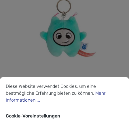
Cookie-Voreinstellungen
Diese Website verwendet Cookies, um eine bestmögliche Erf
School-Mood Zubehör
Diese Website verwendet Cookies, um eine
bestmögliche Erfahrung bieten zu können.
Mehr
Moodie, Plüschanhänger
Informationen ...
Konni Konzentration
Cookie-Voreinstellungen
7,16 €
%
8,95 €
(20% gespart)