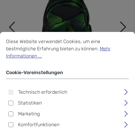
Cookie-Voreinstellungen
Diese Website verwendet Cookies, um eine bestmögliche Erf
Diese Website verwendet Cookies, um eine
bestmögliche Erfahrung bieten zu können.
Mehr
Informationen ...
Cookie-Voreinstellungen
Technisch erforderlich
Statistiken
Marketing
satch match Schulrucksack
Komfortfunktionen