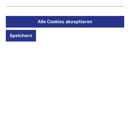
- Kollektionen 2025 Seismic
Green
Alle Cookies akzeptieren
159,99 €
Speichern
Preise inkl. MwSt. zzgl. Versandkosten
Style
Blackjack
Blue Tech
Deep Petrol
Magnolia Dream
Mystic Nights
Ninja Matrix *r
Purple Laser *reflective
Seismic Green
Produkt Anzahl: Gib den gewünschten Wert 
In den Warenkorb