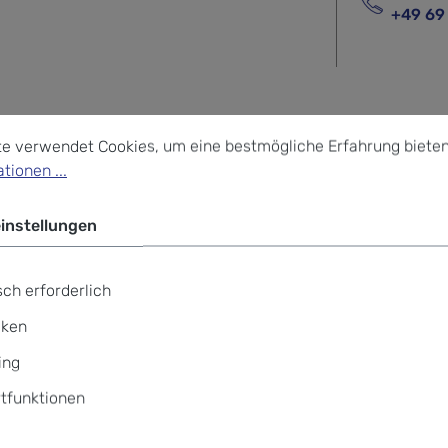
+49 69
stellungen
verwendet Cookies, um eine bestmögliche Erfahrung bieten z
te verwendet Cookies, um eine bestmögliche Erfahrung bieten
ccessories Hanging Toiletry Bag 
tionen ...
instellungen
nging Toiletry Bag ist der beste Freund eines jeden Reisende
flegeprodukte sicher verpacken, ohne sich Gedanken über vers
ch erforderlich
sche an die Badezimmertür, damit Sie Ihre Haut- und Haarpfl
iken
ing
tfunktionen