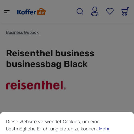
alt springen
Business Gepäck
Reisenthel business
businessbag Black
Cookie-Voreinstellungen
Diese Website verwendet Cookies, um eine bestmögliche Erf
Diese Website verwendet Cookies, um eine
bestmögliche Erfahrung bieten zu können.
Mehr