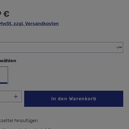
9 €
. MwSt. zzgl. Versandkosten
wählen
swählen
warz
Anzahl: Gib den gewünschten Wert ein ode
In den Warenkorb
zettel hinzufügen