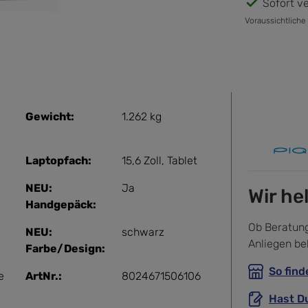
Sofort ve
Voraussichtliche
Gewicht:
1.262 kg
Laptopfach:
15,6 Zoll
, Tablet
NEU:
Ja
Wir he
Handgepäck:
Ob Beratung
NEU:
schwarz
Anliegen be
Farbe/Design:
So find
e
ArtNr.:
8024671506106
Hast D