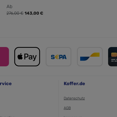
Verkaufspreis:
Ab
276,00 €
143,00 €
Regulärer Preis:
rvice
Koffer.de
Datenschutz
AGB