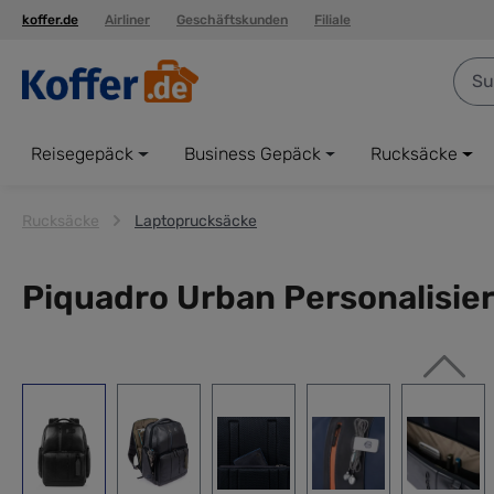
koffer.de
Airliner
Geschäftskunden
Filiale
springen
Zur Hauptnavigation springen
Reisegepäck
Business Gepäck
Rucksäcke
Rucksäcke
Laptoprucksäcke
Piquadro Urban Personalisie