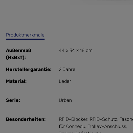
Produktmerkmale
Außenmaß
44 x 34 x 18 cm
(HxBxT):
Herstellergarantie:
2 Jahre
Material:
Leder
Serie:
Urban
Besonderheiten:
RFID-Blocker
, RFID-Schutz
, Tasch
für Connequ
, Trolley-Anschluss
,