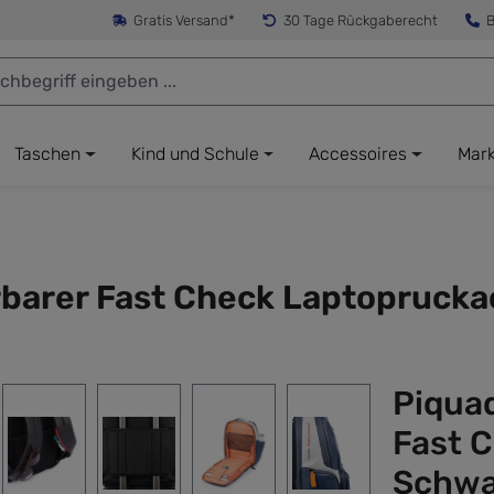
Gratis Versand*
30 Tage Rückgaberecht
B
Taschen
Kind und Schule
Accessoires
Mar
rbarer Fast Check Laptoprucka
Piquad
Fast 
Schwa