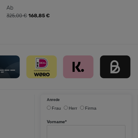
Verkaufspreis:
Ab
325,00 €
168,85 €
Regulärer Preis:
Anrede
Frau
Herr
Firma
Vorname*