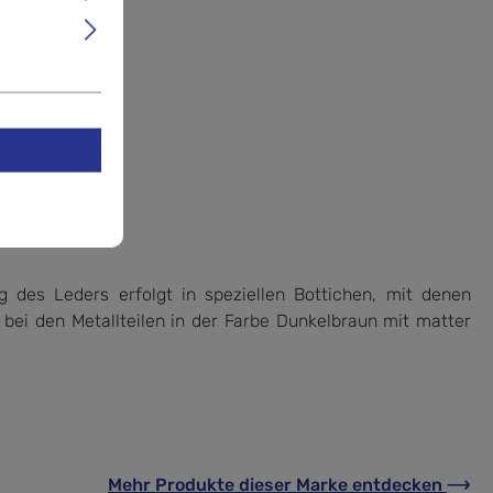
g des Leders erfolgt in speziellen Bottichen, mit denen
 bei den Metallteilen in der Farbe Dunkelbraun mit matter
Mehr Produkte
dieser Marke
entdecken