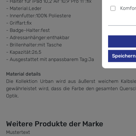
- Halter für iPad 10,2''Air 10,9''Pro 11'':fix
Komfor
- Material:Leder
- Innenfutter:100% Poliestere
- Griffart:fix
- Badge-Halter:fest
- Adressanhänger:enthakbar
- Brillenhalter:mit Tasche
- Kapazität:26,5
Speichern
- Ausgestattet mit anpassbarem Tag:Ja
Material details
Die Kollektion Urban wird aus äußerst weichem Kalbsled
gewährleistet wird, dass die Farbe den gesamten Querschn
Optik.
Weitere Produkte der Marke
Mustertext