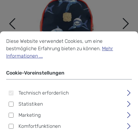
Cookie-Voreinstellungen
Diese Website verwendet Cookies, um eine bestmögliche Erf
Diese Website verwendet Cookies, um eine
bestmögliche Erfahrung bieten zu können.
Mehr
Informationen ...
Cookie-Voreinstellungen
Technisch erforderlich
Statistiken
Marketing
Pick & Pack Shark
Komfortfunktionen
Backpack XS Navy