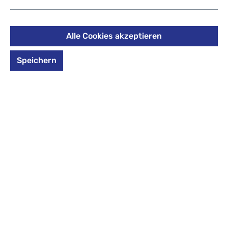
34,95 €
Alle Cookies akzeptieren
Preise inkl. MwSt. zzgl. Versandkosten
Speichern
auswählen
*Farbe*
*Farbe* auswählen
navy
Produkt Anzahl: Gib den gewünschten Wert 
In den Warenkorb
Zum Merkzettel hinzufügen