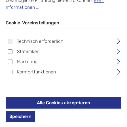
bestmögliche Erfahrung bieten zu können.
Mehr
Informationen ...
Cookie-Voreinstellungen
Technisch erforderlich
Statistiken
Marketing
Komfortfunktionen
Alle Cookies akzeptieren
Picard Pisa Rindleder
Damentasche 8295 Graphit
Speichern