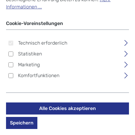
Informationen ...
Cookie-Voreinstellungen
Technisch erforderlich
Statistiken
Marketing
Komfortfunktionen
Alle Cookies akzeptieren
Picard Daily Damentasche
8760 Altsilber
Speichern