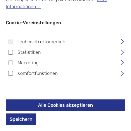
Informationen ...
Cookie-Voreinstellungen
Technisch erforderlich
Statistiken
Marketing
Komfortfunktionen
Alle Cookies akzeptieren
Picard Bell Handyetui 8989
Taupe
Speichern