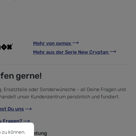
Mehr von
oxmox
Mehr aus der Serie
New Cryptan
lfen gerne!
, Ersatzteile oder Sonderwünsche - all Deine Fragen und
handelt unser Kundenzentrum persönlich und fundiert.
est Du uns
u Fragen?
u können.
Mehr Informationen ...
 zu können.
nische Fachberatung