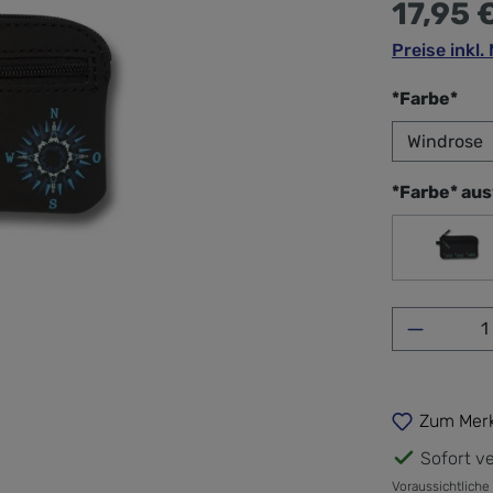
17,95 
Preise inkl
aus
*Farbe*
*Farbe* au
Liza
Produkt 
Zum Merk
Sofort ve
Voraussichtliche