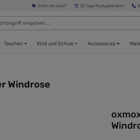
Gratis Versand*
30 Tage Rückgaberecht
B
Taschen
Kind und Schule
Accessoires
Mar
r Windrose
oxmox
Windr