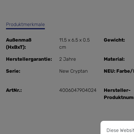
Produktmerkmale
Außenmaß
11.5 x 6.5 x 0.5
Gewicht:
(HxBxT):
cm
Herstellergarantie:
2 Jahre
Material:
Serie:
New Cryptan
NEU: Farbe/
ArtNr.:
4006047904024
Hersteller-
Produktnum
Cookie-Vorein
Diese Website 
Diese Websi