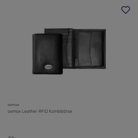
oxmox
oxmox Leather RFID Kombibörse
Verkaufspreis: