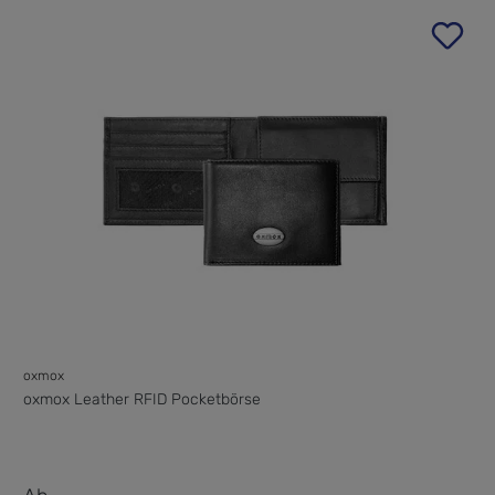
oxmox
oxmox Leather RFID Pocketbörse
Verkaufspreis: