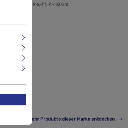
 / 83 00 69 07.
Mo.-Fr. 9 - 18 Uhr
rfähig.
Mehr Produkte
dieser Marke
entdecken