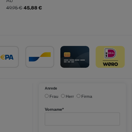
Ab
49,95 €
45,88 €
Regulärer Preis:
Anrede
Frau
Herr
Firma
Vorname*