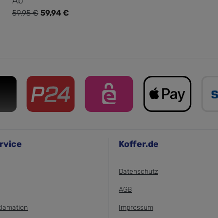
Ab
59,95 €
59,94 €
Regulärer Preis:
rvice
Koffer.de
Datenschutz
AGB
klamation
Impressum