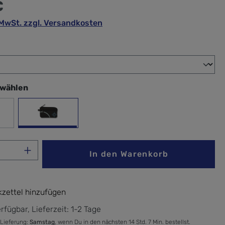
€
. MwSt. zzgl. Versandkosten
wählen
swählen
rd
Windrose
Anzahl: Gib den gewünschten Wert ein ode
In den Warenkorb
zettel hinzufügen
rfügbar, Lieferzeit: 1-2 Tage
 Lieferung:
Samstag
, wenn Du in den nächsten 14 Std. 7 Min. bestellst.