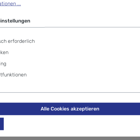
tionen ...
+49 69
instellungen
ch erforderlich
ew Cryptan Keyholder Windrose"
iken
ing
tfunktionen
m weichem Griff, dabei wasserfest und unglaublich strapazie
Alle Cookies akzeptieren