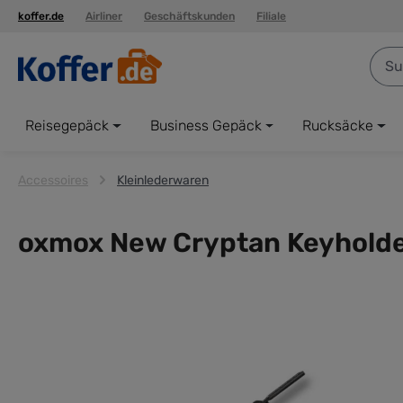
koffer.de
Airliner
Geschäftskunden
Filiale
springen
Zur Hauptnavigation springen
Reisegepäck
Business Gepäck
Rucksäcke
Accessoires
Kleinlederwaren
oxmox New Cryptan Keyholde