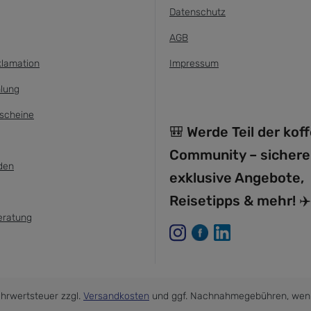
Datenschutz
AGB
klamation
Impressum
lung
scheine
🎒 Werde Teil der kof
Community – sichere
den
exklusive Angebote,
Reisetipps & mehr! ✈️
eratung
Mehrwertsteuer zzgl.
Versandkosten
und ggf. Nachnahmegebühren, wenn