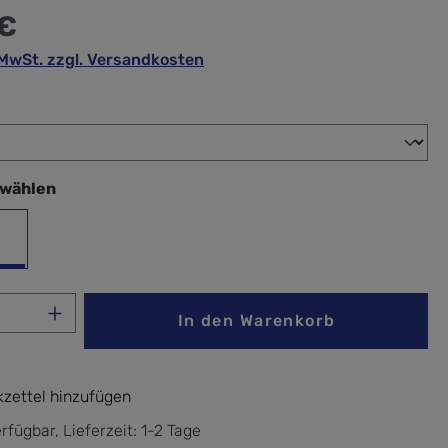
 €
. MwSt. zzgl. Versandkosten
wählen
swählen
y Blue
Anzahl: Gib den gewünschten Wert ein ode
In den Warenkorb
zettel hinzufügen
rfügbar, Lieferzeit: 1-2 Tage