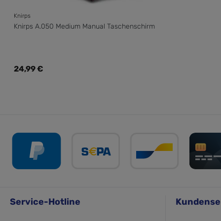
Knirps
Knirps A.050 Medium Manual Taschenschirm
Regulärer Preis:
24,99 €
Service-Hotline
Kundense