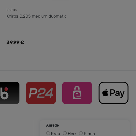
Knirps
Knirps C.205 medium duomatic
Regulärer Preis:
39,99 €
Anrede
Frau
Herr
Firma