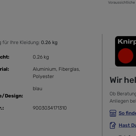
Voraussichtliche
 für Ihre Kleidung:
0.26 kg
cht:
0.26 kg
ial:
Aluminium
, Fiberglas
,
Polyester
Wir he
blau
Ob Beratung
e/Design:
Anliegen be
.:
9003034171310
So find
Hast D