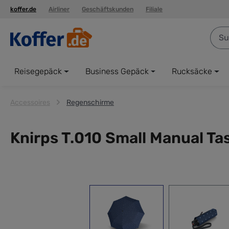
koffer.de
Airliner
Geschäftskunden
Filiale
springen
Zur Hauptnavigation springen
Reisegepäck
Business Gepäck
Rucksäcke
Accessoires
Regenschirme
Knirps T.010 Small Manual T