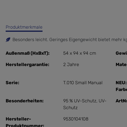
Produktmerkmale
Besonders leicht. Geringes Eigengewicht bietet mehr kg
Außenmaß (HxBxT):
54 x 94 x 94 cm
Gewi
Herstellergarantie:
2 Jahre
Mater
Serie:
T.010 Small Manual
NEU:
Farb
Besonderheiten:
95 % UV-Schutz
, UV-
ArtNr
Schutz
Hersteller-
9530104108
Produktnummer: