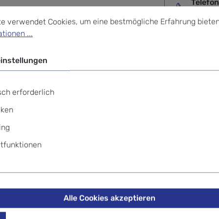
Telefo
stellungen
verwendet Cookies, um eine bestmögliche Erfahrung bieten z
+49 69
te verwendet Cookies, um eine bestmögliche Erfahrung bieten
tionen ...
instellungen
T.010 Small Manual Taschenschirm
ch erforderlich
iken
ing
tfunktionen
bei starkem Wind
Alle Cookies akzeptieren