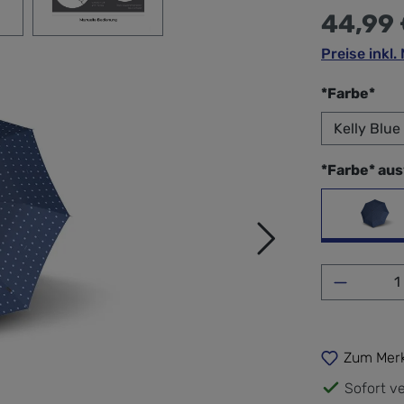
44,99
Preise inkl
aus
*Farbe*
*Farbe* au
Kell
Produkt 
Zum Merk
Sofort ve