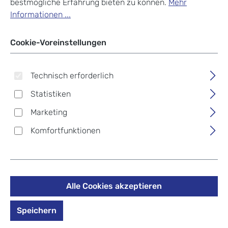
bestmögliche Erfahrung bieten zu können.
Mehr
Informationen ...
Cookie-Voreinstellungen
Technisch erforderlich
Statistiken
Marketing
Komfortfunktionen
Hedgren Prisma Reflect
Alle Cookies akzeptieren
Mini Hobo Golden Olive
Speichern
63,75 €