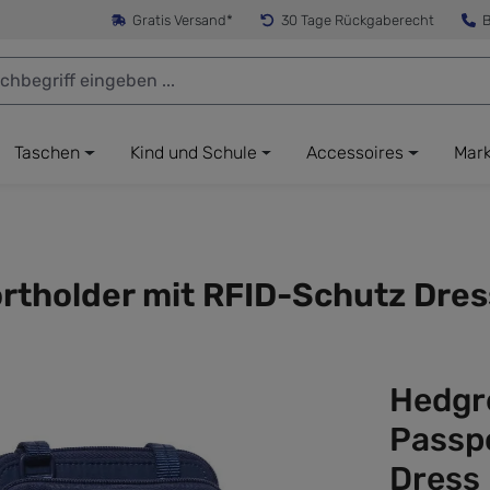
Gratis Versand*
30 Tage Rückgaberecht
B
Taschen
Kind und Schule
Accessoires
Mar
rtholder mit RFID-Schutz Dres
Hedgr
Passp
Dress