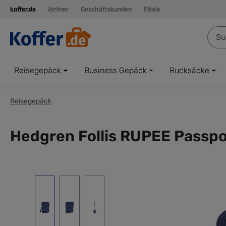
koffer.de
Airliner
Geschäftskunden
Filiale
springen
Zur Hauptnavigation springen
Reisegepäck
Business Gepäck
Rucksäcke
Reisegepäck
Hedgren Follis RUPEE Passpo