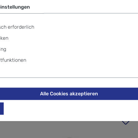
instellungen
Telefo
+49 69
ch erforderlich
iken
ing
Follis RUPEE Passportholder mit
tfunktionen
Alle Cookies akzeptieren