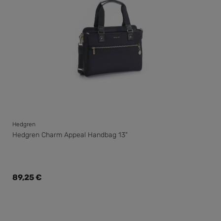
Hedgren
Hedgren Charm Appeal Handbag 13"
Regulärer Preis:
89,25 €