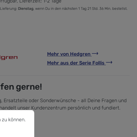
rfügbar, Lieferzeit: 1-2 Tage
 Lieferung:
Dienstag
, wenn Du in den nächsten 1 Tag 21 Std. 36 Min. bestellst.
Mehr von
Hedgren
Mehr aus der Serie
Follis
lfen gerne!
, Ersatzteile oder Sonderwünsche - all Deine Fragen und
handelt unser Kundenzentrum persönlich und fundiert.
u können.
Mehr Informationen ...
 zu können.
est Du uns
u Fragen?