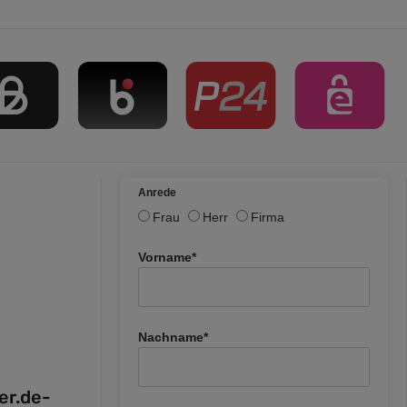
Anrede
Frau
Herr
Firma
Vorname*
Nachname*
fer.de-