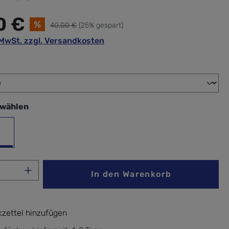
0 €
%
40,00 €
(25% gespart)
. MwSt. zzgl. Versandkosten
wählen
swählen
s Blue
Anzahl: Gib den gewünschten Wert ein ode
In den Warenkorb
zettel hinzufügen