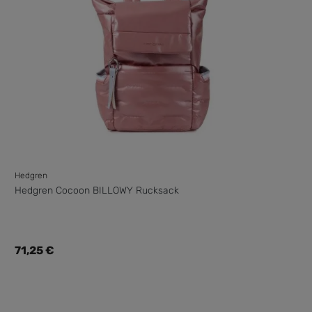
Hedgren
Hedgren Cocoon BILLOWY Rucksack
Regulärer Preis:
71,25 €