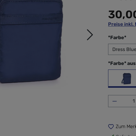
30,0
Preise inkl
aus
*Farbe*
*Farbe* au
Dres
Produkt 
Zum Merk