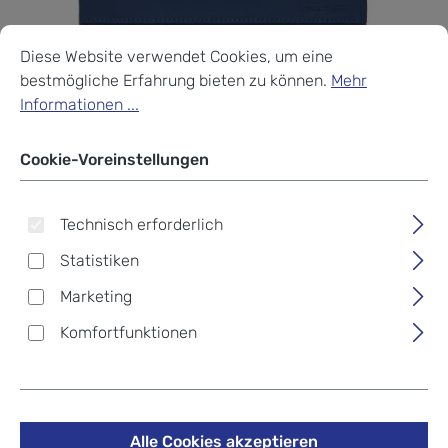
Cookie-Voreinstellungen
Diese Website verwendet Cookies, um eine bestmögliche Erf
Diese Website verwendet Cookies, um eine
bestmögliche Erfahrung bieten zu können.
Mehr
Informationen ...
Cookie-Voreinstellungen
Technisch erforderlich
Statistiken
Marketing
Komfortfunktionen
Hedgren Follis FRANC XL
Clutch mit RFID-Schutz
Alle Cookies akzeptieren