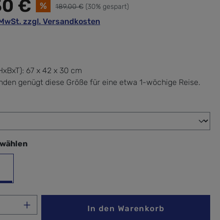
30 €
%
189,00 €
(30% gespart)
. MwSt. zzgl. Versandkosten
xBxT):
67 x 42 x 30 cm
nden genügt diese Größe für eine etwa 1-wöchige Reise.
wählen
swählen
sh
Anzahl: Gib den gewünschten Wert ein ode
In den Warenkorb