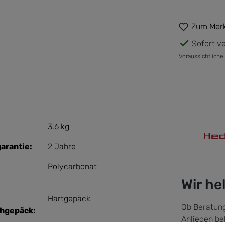
Zum Merk
Sofort ve
Voraussichtliche
3.6 kg
arantie:
2 Jahre
Polycarbonat
Wir he
Hartgepäck
Ob Beratung
hgepäck:
Anliegen be