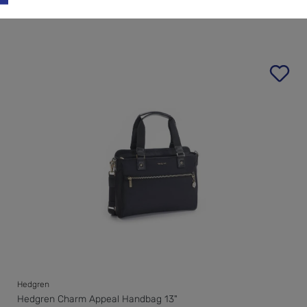
Hedgren
Hedgren Charm Appeal Handbag 13"