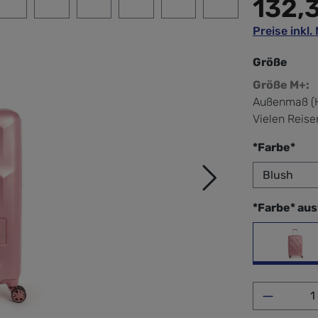
132,
Preise inkl
Größe
Größe M+:
Außenmaß (H
Vielen Reise
aus
*Farbe*
*Farbe* au
Blu
Produkt 