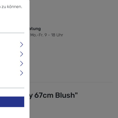
u können.
Mehr Informationen ...
 zu können.
est Du uns
u Fragen?
nische Fachberatung
 / 83 00 69 07.
Mo.-Fr. 9 - 18 Uhr
n-Trolley 67cm Blush"