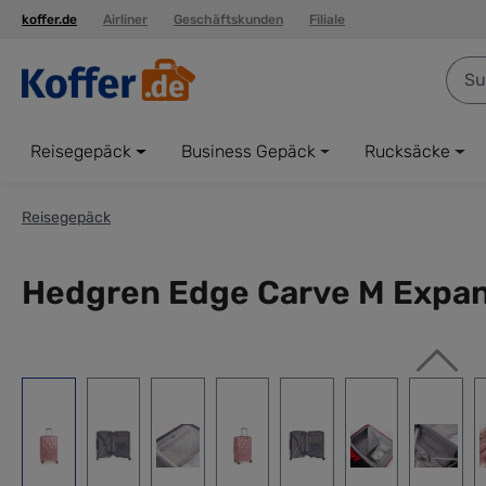
koffer.de
Airliner
Geschäftskunden
Filiale
springen
Zur Hauptnavigation springen
Reisegepäck
Business Gepäck
Rucksäcke
Reisegepäck
Hedgren Edge Carve M Expand