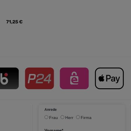
Regulärer Preis:
71,25 €
Anrede
Frau
Herr
Firma
Vorname*