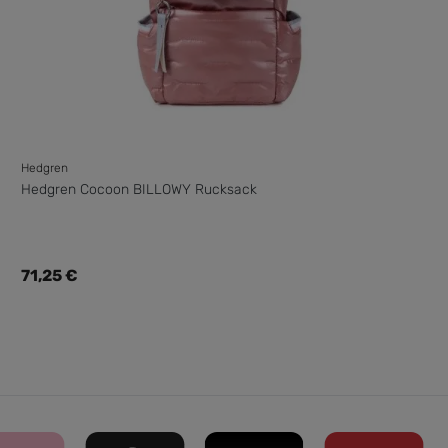
Hedgren
Hedgren Cocoon BILLOWY Rucksack
Regulärer Preis:
71,25 €