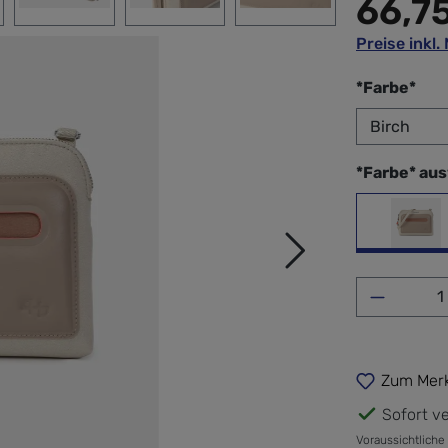
66,7
Preise inkl
aus
*Farbe*
*Farbe* au
Birc
Produkt 
Zum Merk
Sofort ve
Voraussichtliche