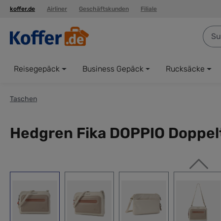
koffer.de
Airliner
Geschäftskunden
Filiale
springen
Zur Hauptnavigation springen
Reisegepäck
Business Gepäck
Rucksäcke
Taschen
Hedgren Fika DOPPIO Doppelt