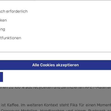
ch erforderlich
iken
ing
tfunktionen
Alle Cookies akzeptieren
hen zu 100 % aus recycelten und zertifizierten RPET-Materiali
ist Kaffee. Im weiteren Kontext steht Fika für einen Momen
s Crossover-Modellen, Handtaschen und einem Rucksack sol