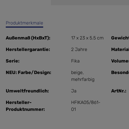
Produktmerkmale
Außenmaß (HxBxT):
17 x 23 x 5.5 cm
Gewich
Herstellergarantie:
2 Jahre
Materia
Serie:
Fika
Volume
NEU: Farbe/Design:
beige
,
Besond
mehrfarbig
Umweltfreundlich:
Ja
ArtNr.:
Hersteller-
HFIKA05/861-
Produktnummer:
01