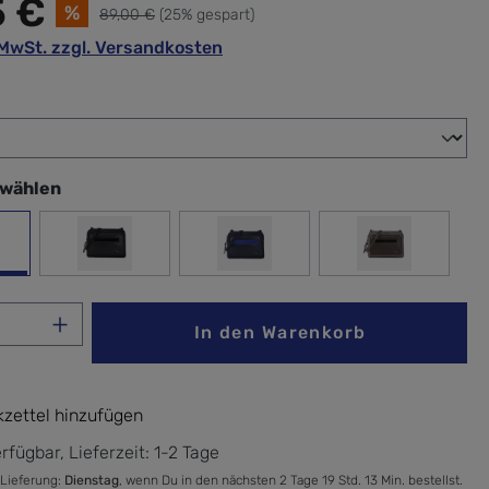
5 €
%
89,00 €
(25% gespart)
. MwSt. zzgl. Versandkosten
wählen
swählen
h
Black
Peacoat Blue
Vintage Tau
Anzahl: Gib den gewünschten Wert ein ode
In den Warenkorb
zettel hinzufügen
rfügbar, Lieferzeit: 1-2 Tage
 Lieferung:
Dienstag
, wenn Du in den nächsten 2 Tage 19 Std. 13 Min. bestellst.