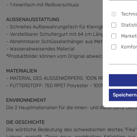
- 1 Innenfach mit Reißverschluss
Technis
AUSSENAUSSTATTUNG
Statist
- Schnelles Aufbewahrungsfach für Kleinigkeiten
- Verstellbarer Schultergurt mit 64 cm Länge
Market
- Abnehmbarer Schlüsselanhänger aus Metall
Komfor
- Wasserabweisendes Material
*Produktbilder können vom Original abweichen
MATERIALIEN
- MATERIAL DES AUSSENKÖRPERS: 100% RPET Polyester
- FUTTERSTOFF: 75D RPET Polyester - 100% Polyester
Speichern
ENVIRONNEMENT
Die 2 Hauptmaterialien für die Innen- und Außenseite beste
DIE GESCHICHTE
Die wörtliche Bedeutung des schwedischen Wortes "Fika" 
Lebens genießt. Diese neue, nachhaltige Kollektion au