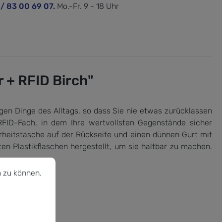
 / 83 00 69 07.
Mo.-Fr. 9 - 18 Uhr
 + RFID Birch"
igen Dinge des Alltags, so dass Sie nie etwas zurücklassen
FID-Fach, in dem Ihre wertvollsten Gegenstände sicher
rheitstasche auf der Rückseite und einen dünnen Gurt mit
en Plastikflaschen hergestellt, um sie haltbar zu machen.
u können.
Mehr Informationen ...
 zu können.