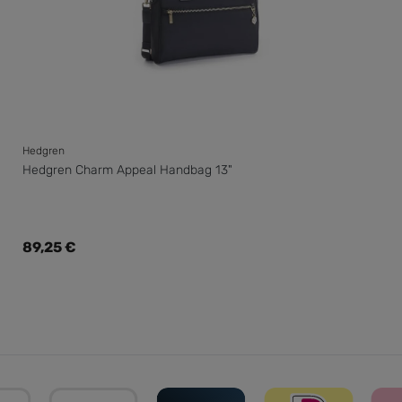
Hedgren
Hedgren Charm Appeal Handbag 13"
Regulärer Preis:
89,25 €