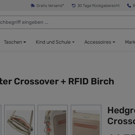
Gratis Versand*
30 Tage Rückgaberecht
B
Taschen
Kind und Schule
Accessoires
Mar
er Crossover + RFID Birch
Hedgr
Crosso