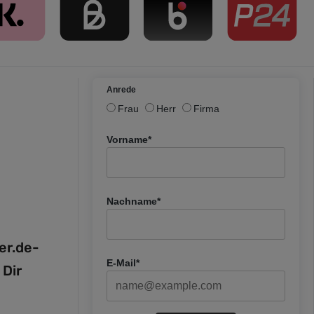
Anrede
Frau
Herr
Firma
Vorname*
Nachname*
fer.de-
E-Mail*
 Dir