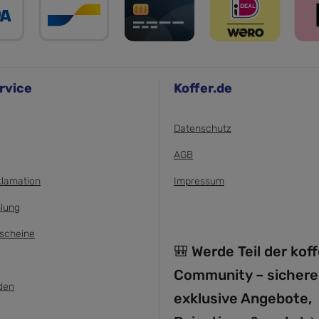
rvice
Koffer.de
Datenschutz
AGB
klamation
Impressum
lung
scheine
🎒 Werde Teil der kof
Community – sichere
den
exklusive Angebote,