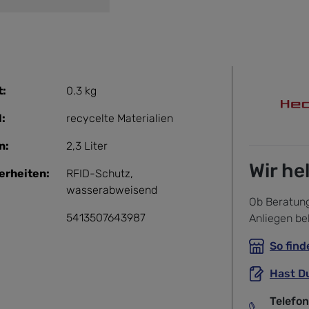
t:
0.3 kg
l:
recycelte Materialien
n:
2,3 Liter
Wir he
erheiten:
RFID-Schutz
,
wasserabweisend
Ob Beratung
5413507643987
Anliegen be
So find
Hast D
Telefo