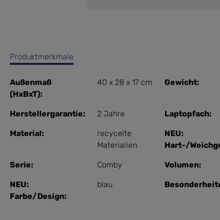
Produktmerkmale
Außenmaß
40 x 28 x 17 cm
Gewicht:
(HxBxT):
Herstellergarantie:
2 Jahre
Laptopfach:
Material:
recycelte
NEU:
Materialien
Hart-/Weichg
Serie:
Comby
Volumen:
NEU:
blau
Besonderheit
Farbe/Design: