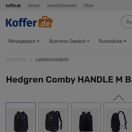
koffer.de
Airliner
Geschäftskunden
Filiale
springen
Zur Hauptnavigation springen
Reisegepäck
Business Gepäck
Rucksäcke
Rucksäcke
Laptoprucksäcke
Hedgren Comby HANDLE M Bac