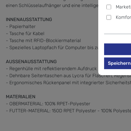
einen Schlüsselaufhänger und eine intelligente Hülle, mit d
Market
Komfor
INNENAUSSTATTUNG
- Papierhalter
- Tasche für Kabel
- Tasche mit RFID-Blockiermaterial
- Spezielles Laptopfach für Computer bis zu 15,6"
AUSSENAUSSTATTUNG
Speichern
- Regenhülle mit reflektierendem Aufdruck
- Dehnbare Seitentaschen aus Lycra für Flaschen, Regens
- Ergonomisches Rückenpanel mit integrierter Sicherheit
MATERIALIEN
- OBERMATERIAL: 100% RPET-Polyester
- FUTTER-MATERIAL: 150D RPET Polyester - 100% Polyest