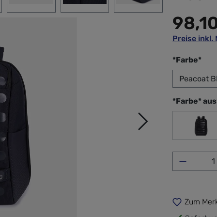
98,1
Preise inkl
aus
*Farbe*
*Farbe* au
Bla
Produkt 
Zum Merk