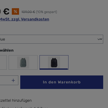
0 €
%
109,00 €
(10% gespart)
. MwSt. zzgl. Versandkosten
wählen
swählen
ck
Grey-Green
Peacoat Blue
Anzahl: Gib den gewünschten Wert ein ode
In den Warenkorb
zettel hinzufügen