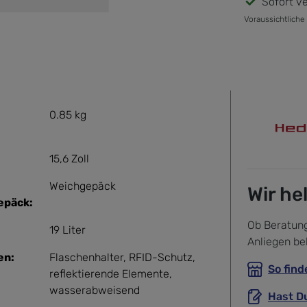
Sofort ve
Voraussichtliche
0.85 kg
15,6 Zoll
Weichgepäck
Wir he
epäck:
Ob Beratung
19 Liter
Anliegen be
en:
Flaschenhalter
, RFID-Schutz
,
So find
reflektierende Elemente
,
wasserabweisend
Hast D