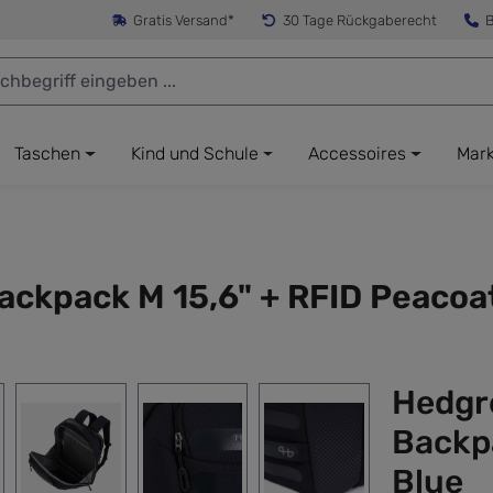
Gratis Versand*
30 Tage Rückgaberecht
B
Taschen
Kind und Schule
Accessoires
Mar
kpack M 15,6" + RFID Peacoat
Hedgr
Backp
Blue