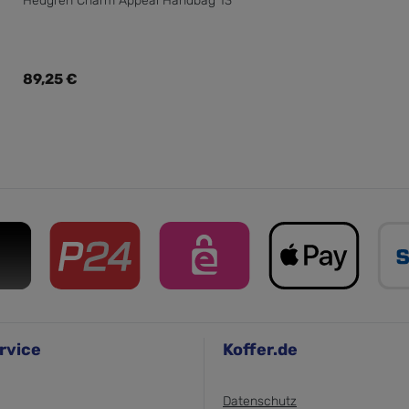
Hedgren Charm Appeal Handbag 13"
Regulärer Preis:
89,25 €
rvice
Koffer.de
Datenschutz