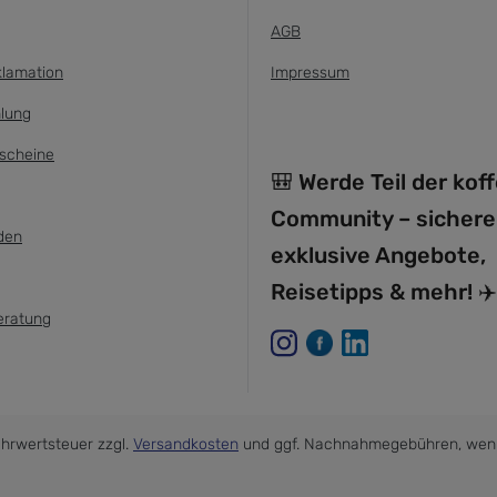
AGB
klamation
Impressum
lung
scheine
🎒 Werde Teil der kof
Community – sichere
den
exklusive Angebote,
Reisetipps & mehr! ✈️
eratung
Mehrwertsteuer zzgl.
Versandkosten
und ggf. Nachnahmegebühren, wenn