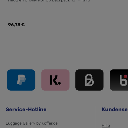
Hedgren CHAIN Roll Up Backpack 15" + RFID
Regulärer Preis:
96,75 €
Service-Hotline
Kundense
Luggage Gallery by Koffer.de
Hilfe