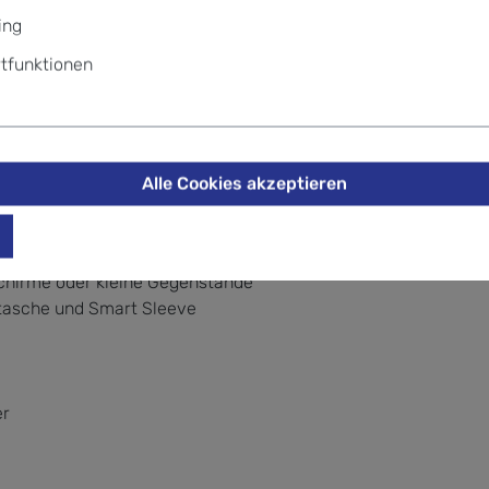
er Sie ihn bei Bedarf an Ihrem Koffer befestigen können.
ing
tfunktionen
Alle Cookies akzeptieren
chirme oder kleine Gegenstände
stasche und Smart Sleeve
er