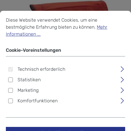
Cookie-Voreinstellungen
Diese Website verwendet Cookies, um eine bestmögliche Erf
Diese Website verwendet Cookies, um eine
bestmögliche Erfahrung bieten zu können.
Mehr
Informationen ...
Cookie-Voreinstellungen
Technisch erforderlich
Statistiken
Marketing
Komfortfunktionen
Hama Est. 1923 München