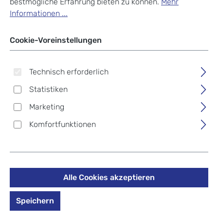
bestmögliche Erfahrung bieten zu können.
Mehr
Informationen ...
Cookie-Voreinstellungen
Technisch erforderlich
Statistiken
Marketing
Komfortfunktionen
Alle Cookies akzeptieren
Fußball-Bundesliga FC
Speichern
Schalke 04 Kofferanhänger